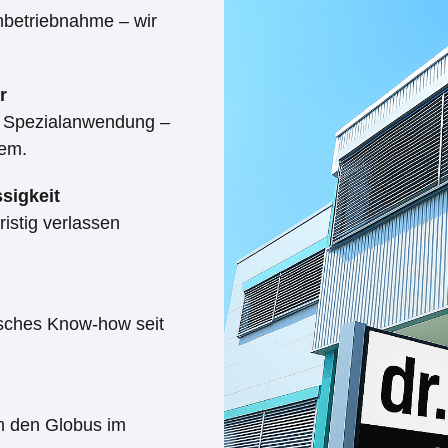
Inbetriebnahme – wir
r
er Spezialanwendung –
tem.
sigkeit
ristig verlassen
sches Know-how seit
m den Globus im