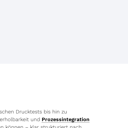
schen Drucktests bis hin zu
derholbarkeit und
Prozessintegration
en können – klar strukturiert nach