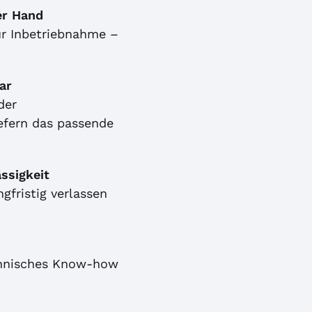
er Hand
ur Inbetriebnahme –
.
ar
der
efern das passende
ssigkeit
ngfristig verlassen
chnisches Know-how