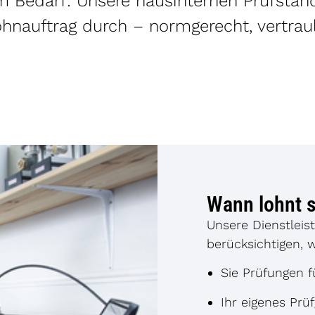
gem Bedarf: Unsere hausinternen Prüfstä
ohnauftrag durch – normgerecht, vertra
Wann lohnt s
Unsere Dienstleis
berücksichtigen, w
Sie Prüfungen f
Ihr eigenes Prü