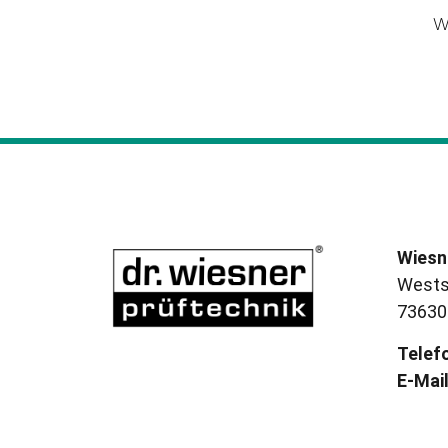
W
Wiesn
Wests
73630
Telef
E-Mail