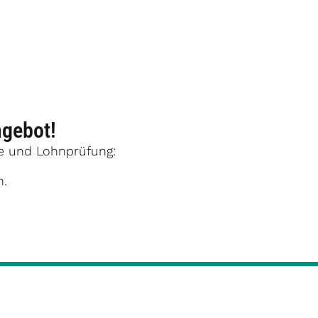
ngebot!
he und Lohnprüfung:
n.